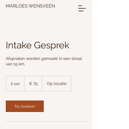
MARLOES WENSVEEN
Intake Gesprek
Afspraken worden gemaakt in een straal
van 15 km
75
euro
2 uur
2
€ 75
Op locatie
u
u
r
Nu boeken