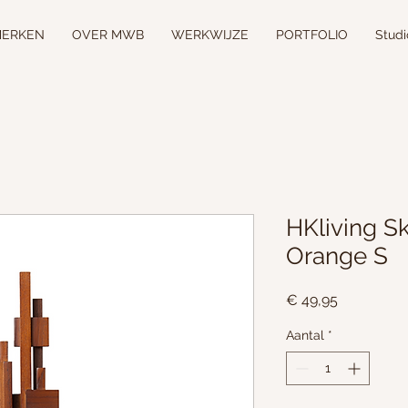
ERKEN
OVER MWB
WERKWIJZE
PORTFOLIO
Stud
HKliving S
Orange S
Prijs
€ 49,95
Aantal
*