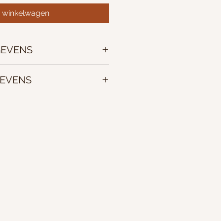
n winkelwagen
EVENS
7cm
EVENS
len bij Studio Marloes Wensveen