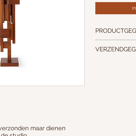
I
PRODUCTGEG
Afmetingen 8,5x8x3
VERZENDGEG
Na overleg op te ha
 verzonden maar dienen
 de studio.