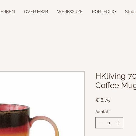
ERKEN
OVER MWB
WERKWIJZE
PORTFOLIO
Stud
HKliving 7
Coffee Mug
Prijs
€ 8,75
Aantal
*