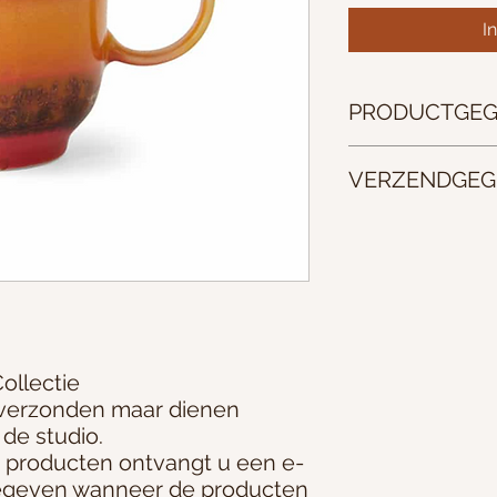
I
PRODUCTGEG
Afmetingen 7,5x7,5x
VERZENDGEG
Na overleg op te ha
ollectie
 verzonden maar dienen
 de studio.
e producten ontvangt u een e-
gegeven wanneer de producten