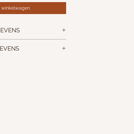
n winkelwagen
EVENS
8 cm
EVENS
len bij Studio Marloes Wensveen